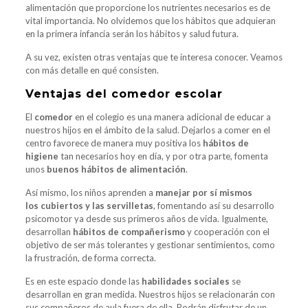
alimentación que proporcione los nutrientes necesarios es de
vital importancia. No olvidemos que los hábitos que adquieran
en la primera infancia serán los hábitos y salud futura.
A su vez, existen otras ventajas que te interesa conocer. Veamos
con más detalle en qué consisten.
Ventajas del comedor escolar
El
comedor
en el colegio es una manera adicional de educar a
nuestros hijos en el ámbito de la salud. Dejarlos a comer en el
centro favorece de manera muy positiva los
hábitos de
higiene
tan necesarios hoy en día, y por otra parte, fomenta
unos
buenos hábitos de alimentación
.
Así mismo, los niños aprenden a
manejar por sí mismos
los cubiertos y las servilletas
, fomentando así su desarrollo
psicomotor ya desde sus primeros años de vida. Igualmente,
desarrollan
hábitos de compañerismo
y cooperación con el
objetivo de ser más tolerantes y gestionar sentimientos, como
la frustración, de forma correcta.
Es en este espacio donde las
habilidades sociales
se
desarrollan en gran medida. Nuestros hijos se relacionarán con
sus compañeros de aula fuera de ella. Podrán disfrutar de un