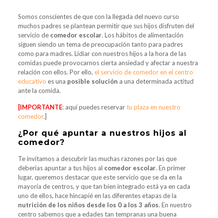
Somos conscientes de que con la llegada del nuevo curso
muchos padres se plantean permitir que sus hijos disfruten del
servicio de
comedor escolar
. Los hábitos de alimentación
siguen siendo un tema de preocupación tanto para padres
como para madres. Lidiar con nuestros hijos a la hora de las
comidas puede provocarnos cierta ansiedad y afectar a nuestra
relación con ellos. Por ello,
el servicio de comedor en el centro
educativo
es una
posible solución
a una determinada actitud
ante la comida.
[IMPORTANTE
: aquí puedes reservar
tu plaza en nuestro
comedor
.]
¿Por qué apuntar a nuestros hijos al
comedor?
Te invitamos a descubrir las muchas razones por las que
deberías apuntar a tus hijos al
comedor escolar
. En primer
lugar, queremos destacar que este servicio que se da en la
mayoría de centros, y que tan bien integrado está ya en cada
uno de ellos, hace hincapié en las diferentes etapas de la
nutrición de los niños desde los 0 a los 3 años
. En nuestro
centro sabemos que a edades tan tempranas una buena