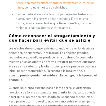
producían más frecuentemente el atragantamiento en los
niños
, como uvas, roscas o salchichas.
Ten cuidado si vas a darle a tu hijo pequeños frutos con
hueso, como las cerezas o las aceitunas. De la misma
forma, si va a comer frutas que tienen semillas, como el
melón o la sandía, debes sacarlas antes.
Cómo reconocer el atragantamiento y
qué hacer para evitar que se asfixie
Los efectos de un cuerpo extraño cuando entra en la vía aérea
dependen de su forma y localización. Los objetos grandes,
redondos o expandibles producen una obstrucción completa,
mientras que los objetos de forma irregular permiten que pase
el aire a su alrededor, y la obstrucción parcial puede en una fase
inicial pasar desapercibida. En cuanto a la localización,
el
cuerpo puede quedar retenido en la laringe, la tráquea o el
bronquio
.
Cuando un cuerpo extraño pasa a la vía aérea, el organismo
reacciona de forma automática,
mediante la tos
. La tos puede
hacer que el objeto sea expulsado solucionando el problema.
Pero puede ocurrir que el cuerpo extraño se fije en algún punto
del trayecto obstruyendo la respiración en mayor o menor