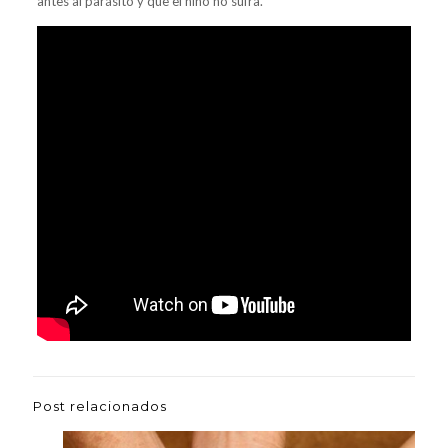
antes al parásito y que el niño no sufra.
Post relacionados