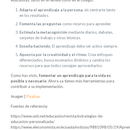
educativas, tanto en la familia como en el colegio:
Adapta el aprendizaje a la persona
, sin centrarte tanto
en los resultados.
Fomenta las preguntas
como recurso para aprender.
Estimula la metacognición
mediante diarios, debates,
carpetas de trabajo y otras técnicas.
Enseña haciendo
. El aprendizaje debe ser activo siempre.
Apuesta por la creatividad y el ritmo
. Crea enfoques
diferenciados, busca escenarios distintos y cambia los
recursos para que todos consigan aprovecharlos.
Como has visto,
fomentar un aprendizaje para la vida es
posible y necesario
. Ahora ya tienes más herramientas para
contribuir a su implementación.
Imagen |
Pixabay
Fuentes de referencia:
https://www.unir.net/educacion/revista/estrategias-de-
educacion-personalizada/
https://www.eleconomista.es/ecoaula/noticias/9881098/05/19/Apren