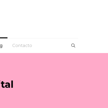
og
Contacto
tal