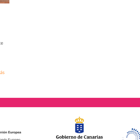
te
ás