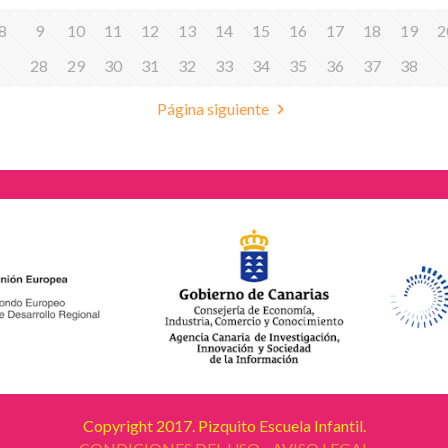
8
9
10
11
12
13
14
15
16
17
18
19
2
28
29
30
31
32
33
34
35
36
37
38
Página siguiente
Copyright 2017. Pizquito Escuela Infantil.