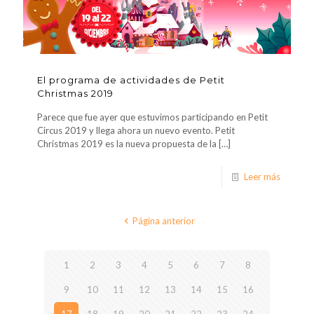
El programa de actividades de Petit
Christmas 2019
Parece que fue ayer que estuvimos participando en Petit
Circus 2019 y llega ahora un nuevo evento. Petit
Christmas 2019 es la nueva propuesta de la
[…]
Leer más
Página anterior
1
2
3
4
5
6
7
8
9
10
11
12
13
14
15
16