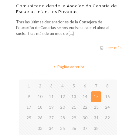
Comunicado desde la Asociación Canaria de
Escuelas Infantiles Privadas
Tras las últimas declaraciones de la Consejera de
Educación de Canarias se nos vuelve a caer el alma al
suelo. Tras más de un mes de
[…]
Leer más
Página anterior
1
2
3
4
5
6
7
8
9
10
11
12
13
14
15
16
17
18
19
20
21
22
23
24
25
26
27
28
29
30
31
32
33
34
35
36
37
38